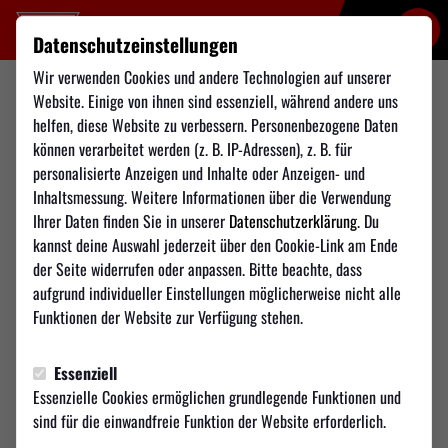
Datenschutzeinstellungen
Wir verwenden Cookies und andere Technologien auf unserer
30.08.2025, 15:30 Uhr
Verbandsliga , 4. Spieltag
Website. Einige von ihnen sind essenziell, während andere uns
helfen, diese Website zu verbessern. Personenbezogene Daten
3:1
können verarbeitet werden (z. B. IP-Adressen), z. B. für
TSV Weilimdorf 1948 e.V.
personalisierte Anzeigen und Inhalte oder Anzeigen- und
FC Esslingen
Herren 1
1. Mannschaft
Inhaltsmessung. Weitere Informationen über die Verwendung
Ihrer Daten finden Sie in unserer
Datenschutzerklärung
. Du
00
00
00
00
kannst deine Auswahl jederzeit über den Cookie-Link am Ende
der Seite widerrufen oder anpassen. Bitte beachte, dass
Tage
Std.
Min.
Sek.
aufgrund individueller Einstellungen möglicherweise nicht alle
Funktionen der Website zur Verfügung stehen.
Essenziell
Essenzielle Cookies ermöglichen grundlegende Funktionen und
sind für die einwandfreie Funktion der Website erforderlich.