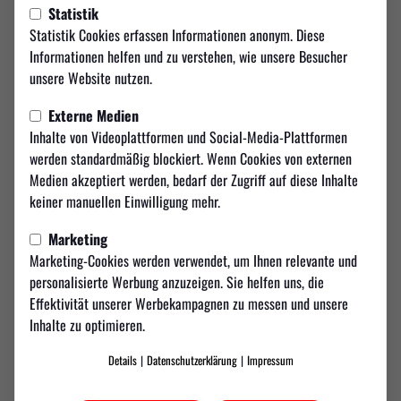
Statistik
Weilimdorf und Grünberg
Statistik Cookies erfassen Informationen anonym. Diese
Informationen helfen und zu verstehen, wie unsere Besucher
trennen sich
unsere Website nutzen.
Der 26-Jährige wird den TSV Weilimdorf mit sofortiger Wirkung
Externe Medien
verlassen und nicht mehr im Trikot der Weilimdorfer auflaufen.
Inhalte von Videoplattformen und Social-Media-Plattformen
Grünberg war im Sommer dieses Jahres an die Giebelstraße
werden standardmäßig blockiert. Wenn Cookies von externen
gewechselt. Nach sechs Einsätzen in der UEFA Futsal Champions
Medien akzeptiert werden, bedarf der Zugriff auf diese Inhalte
League und fünf Spielen in der Futsal-Bundesliga endet die
keiner manuellen Einwilligung mehr.
gemeinsame Zeit nun vorzeitig.
Marketing
Marketing-Cookies werden verwendet, um Ihnen relevante und
personalisierte Werbung anzuzeigen. Sie helfen uns, die
„Maxi hat den Wunsch geäußert, seinen ursprünglich
Effektivität unserer Werbekampagnen zu messen und unsere
auf zwei Jahre angelegten Vertrag mit sofortiger
Inhalte zu optimieren.
Wirkung zu beenden. Seine Entscheidung ist vor allem
durch private Gründe motiviert, die wir
Details
|
Datenschutzerklärung
|
Impressum
selbstverständlich respektieren – auch wenn der
Zeitpunkt für einen solchen Wunsch nicht optimal ist.