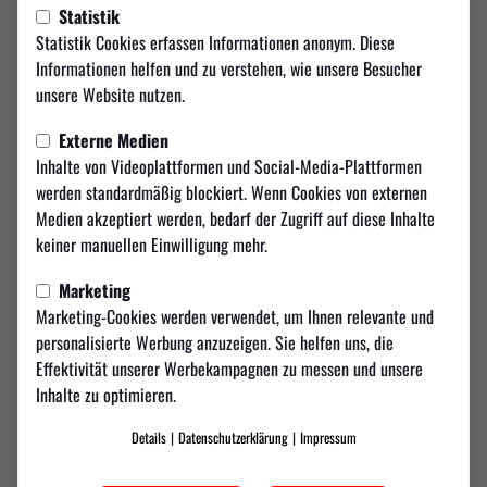
Statistik
Finaltag 1 - Weilimdorf bei HOT
Statistik Cookies erfassen Informationen anonym. Diese
Informationen helfen und zu verstehen, wie unsere Besucher
Der Höhepunkt der Saison ist da. Zwei der prägendsten Teams der
unsere Website nutzen.
vergangenen Jahre treffen erneut aufeinander – und es geht um nicht
weniger als die Deutsche Futsal-Meisterschaft 2026. Mit HOT 05
Externe Medien
Futsal und dem TSV Weilimdorf stehen sich zwei absolute
Inhalte von Videoplattformen und Social-Media-Plattformen
Schwergewichte gegenüber, die den deutschen Futsal seit Jahren
werden standardmäßig blockiert. Wenn Cookies von externen
dominieren.
Medien akzeptiert werden, bedarf der Zugriff auf diese Inhalte
keiner manuellen Einwilligung mehr.
Marketing
🔥 Ausgangslage: Zwei Teams auf Augenhöhe
Marketing-Cookies werden verwendet, um Ihnen relevante und
personalisierte Werbung anzuzeigen. Sie helfen uns, die
Die Zahlen der bisherigen Saison zeigen, wie eng dieses Duell ist:
Effektivität unserer Werbekampagnen zu messen und unsere
TSV Weilimdorf: Platz 1, 46 Punkte, 110:48 Tore
Inhalte zu optimieren.
HOT 05 Futsal: Platz 2, 43 Punkte, 108:46 Tore
Details
|
Datenschutzerklärung
|
Impressum