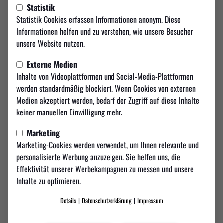
Statistik
Zuschauerinformationen zum
Statistik Cookies erfassen Informationen anonym. Diese
Informationen helfen und zu verstehen, wie unsere Besucher
Finale
unsere Website nutzen.
𝗭𝗨𝗦𝗖𝗛𝗔𝗨𝗘𝗥𝗜𝗡𝗙𝗢𝗥𝗠𝗔𝗧𝗜𝗢𝗡𝗘𝗡 – 𝗙𝗜𝗡𝗔𝗟𝗘 𝗜𝗡 𝗗𝗘𝗥
Externe Medien
𝗦𝗖𝗛𝗔𝗥𝗥𝗘𝗡𝗔
Inhalte von Videoplattformen und Social-Media-Plattformen
Am Donnerstag steht das zweite Finalspiel um die Deutsche Futsal-
werden standardmäßig blockiert. Wenn Cookies von externen
Meisterschaft in der SCHARRena Stuttgart an. Gemeinsam wollen wir
Medien akzeptiert werden, bedarf der Zugriff auf diese Inhalte
die Halle in Rot tauchen und unsere Mannschaft im Kampf um die 5.
keiner manuellen Einwilligung mehr.
Deutsche Meisterschaft unterstützen. Damit Eure Anreise und der
Hallenbesuch reibungslos verlaufen, haben wir hier alle wichtigen
Marketing
Informationen zusammengefasst.
Marketing-Cookies werden verwendet, um Ihnen relevante und
personalisierte Werbung anzuzeigen. Sie helfen uns, die
Effektivität unserer Werbekampagnen zu messen und unsere
Inhalte zu optimieren.
TSV Weilimdorf vs. HOT 05 Futsal
Donnerstag, 14.05.2026
Details
|
Datenschutzerklärung
|
Impressum
SCHARRena Stuttgart (Fritz-Walter-Weg 5, 70372 Stuttgart)
Anpfiff: 19:00 Uhr | Hallenöffnung: 17:30 Uhr