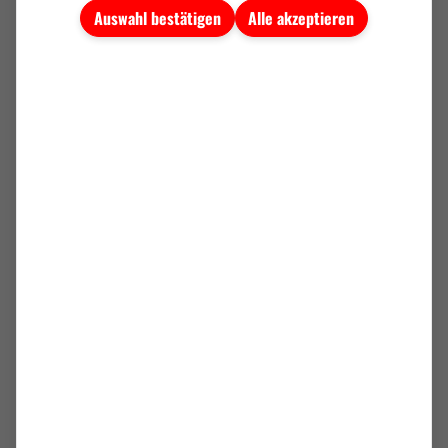
Tickets: Resttickets unter
tsv-weilimdorf.shop
sowie ab 17:30 Uhr an
Auswahl bestätigen
Alle akzeptieren
der Abendkasse
Livestream:
live.tsv-futsal.de
ANREISE
Aufgrund des erwarteten Zuschaueraufkommens empfehlen wir eine
frühzeitige Anreise. Nutzt nach Möglichkeit den öffentlichen
Nahverkehr oder bildet Fahrgemeinschaften.
Mit dem ÖPNV:
Buslinien 45 & 56 → „Fritz-Walter-Weg“ / „NeckarPark (Stadion)“
U1 → „Mercedesstraße“ / „Wilhelmsplatz“
U13 → „Wilhelmsplatz“
S1 / S11 → „NeckarPark“
S2 / S3 → „Bad Cannstatt“