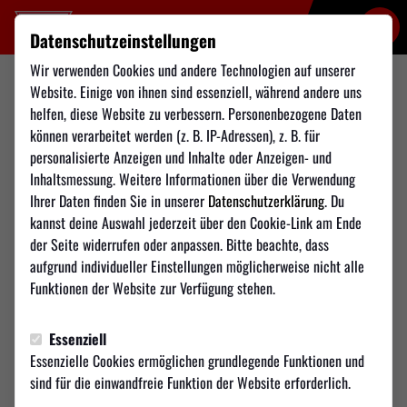
Datenschutzeinstellungen
Wir verwenden Cookies und andere Technologien auf unserer
Website. Einige von ihnen sind essenziell, während andere uns
FUTSAL
helfen, diese Website zu verbessern. Personenbezogene Daten
Sonntag, 25.01.2026 09:00 Uhr
können verarbeitet werden (z. B. IP-Adressen), z. B. für
Hamburger SV vs. TSV
personalisierte Anzeigen und Inhalte oder Anzeigen- und
Weilimdorf
Inhaltsmessung. Weitere Informationen über die Verwendung
Ihrer Daten finden Sie in unserer
Datenschutzerklärung
. Du
kannst deine Auswahl jederzeit über den Cookie-Link am Ende
der Seite widerrufen oder anpassen. Bitte beachte, dass
Das Video wird erst nach dem Klick von YouTube geladen
aufgrund individueller Einstellungen möglicherweise nicht alle
und abgespielt. Dazu baut dein Browser eine direkte
Funktionen der Website zur Verfügung stehen.
Verbindung zu den YouTube-Servern auf. Mehr
Informationen kannst du unserer Datenschutzerklärung
Essenziell
entnehmen.
Essenzielle Cookies ermöglichen grundlegende Funktionen und
sind für die einwandfreie Funktion der Website erforderlich.
Video laden