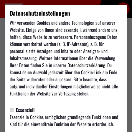
Datenschutzeinstellungen
Wir verwenden Cookies und andere Technologien auf unserer
Website. Einige von ihnen sind essenziell, während andere uns
FUTSAL
helfen, diese Website zu verbessern. Personenbezogene Daten
Sonntag, 02.03.2025 08:00 Uhr
können verarbeitet werden (z. B. IP-Adressen), z. B. für
TSV Weilimdorf - Hamburger SV
personalisierte Anzeigen und Inhalte oder Anzeigen- und
| HIGHLIGHTS | FUTSAL-
Inhaltsmessung. Weitere Informationen über die Verwendung
Ihrer Daten finden Sie in unserer
Datenschutzerklärung
. Du
BUNDESLIGA
kannst deine Auswahl jederzeit über den Cookie-Link am Ende
der Seite widerrufen oder anpassen. Bitte beachte, dass
aufgrund individueller Einstellungen möglicherweise nicht alle
Funktionen der Website zur Verfügung stehen.
Das Video wird erst nach dem Klick von YouTube geladen
und abgespielt. Dazu baut dein Browser eine direkte
Essenziell
Verbindung zu den YouTube-Servern auf. Mehr
Essenzielle Cookies ermöglichen grundlegende Funktionen und
Informationen kannst du unserer Datenschutzerklärung
sind für die einwandfreie Funktion der Website erforderlich.
entnehmen.