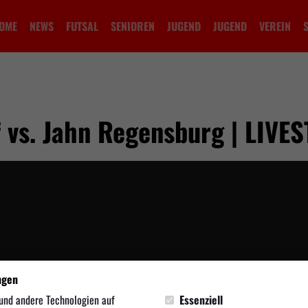
OME
NEWS
FUTSAL
SENIOREN
JUGEND
JUGEND
VEREIN
 vs. Jahn Regensburg | LIVE
ngen
ideo wird erst nach dem Klick von YouTube geladen und abgespielt. Dazu bau
und andere Technologien auf
Essenziell