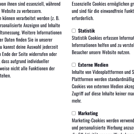
r eine direkte Verbindung zu den YouTube-Servern auf. Mehr Informationen
von ihnen sind essenziell, während
Essenzielle Cookies ermöglichen g
du unserer Datenschutzerklärung entnehmen.
e Website zu verbessern.
und sind für die einwandfreie Funk
können verarbeitet werden (z. B.
erforderlich.
Video laden
personalisierte Anzeigen und Inhalte
Statistik
altsmessung. Weitere Informationen
Statistik Cookies erfassen Informa
er Daten finden Sie in unserer
Informationen helfen und zu verste
Du kannst deine Auswahl jederzeit
Besucher unsere Website nutzen.
 Ende der Seite widerrufen oder
 dass aufgrund individueller
Externe Medien
weise nicht alle Funktionen der
Inhalte von Videoplattformen und 
tehen.
Plattformen werden standardmäßig
Cookies von externen Medien akzep
Zugriff auf diese Inhalte keiner ma
mehr.
Marketing
Marketing-Cookies werden verwend
und personalisierte Werbung anzuze