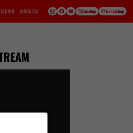
STADION
BUSINESS
Fanshop
Ticketshop
STREAM
t dein