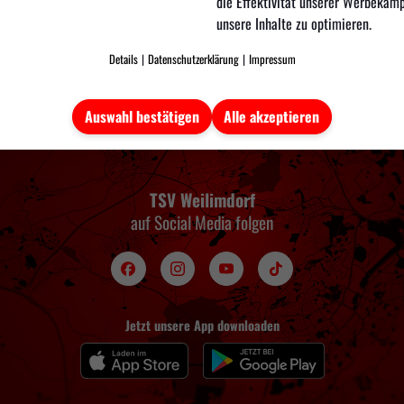
die Effektivität unserer Werbeka
unsere Inhalte zu optimieren.
Details
|
Datenschutzerklärung
|
Impressum
Auswahl bestätigen
Alle akzeptieren
TSV Weilimdorf
auf Social Media folgen
Jetzt unsere App downloaden