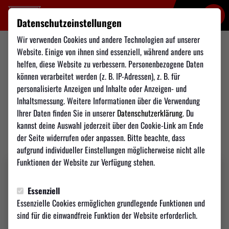
Datenschutzeinstellungen
Wir verwenden Cookies und andere Technologien auf unserer
Futsal-Bundesliga , 18. Spieltag
Website. Einige von ihnen sind essenziell, während andere uns
helfen, diese Website zu verbessern. Personenbezogene Daten
5:6
können verarbeitet werden (z. B. IP-Adressen), z. B. für
TSV Weilimdorf
personalisierte Anzeigen und Inhalte oder Anzeigen- und
(2:3)
SSV Jahn Regensburg
Futsal
Futsal
Inhaltsmessung. Weitere Informationen über die Verwendung
Ihrer Daten finden Sie in unserer
Datenschutzerklärung
. Du
kannst deine Auswahl jederzeit über den Cookie-Link am Ende
Übersicht
Liveticker
Aufstellung
der Seite widerrufen oder anpassen. Bitte beachte, dass
aufgrund individueller Einstellungen möglicherweise nicht alle
Funktionen der Website zur Verfügung stehen.
Essenziell
Essenzielle Cookies ermöglichen grundlegende Funktionen und
sind für die einwandfreie Funktion der Website erforderlich.